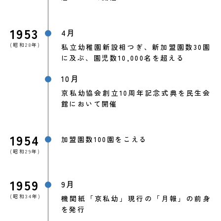
1953
4月
(昭和28年)
私立幼稚園新設相つぎ、新加盟園数30園
に及ぶ、園児数10,000名を超える
10月
京私幼協会創立10周年記念式典を民生会
館において開催
1954
加盟園数100園をこえる
(昭和29年)
1959
9月
(昭和34年)
機関紙「京私幼」現行の「月報」の前身
を発行