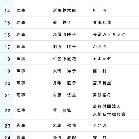
14
理事
近藤祐太郎
川 西
15
理事
萩 祐子
青風和泉
16
理事
鳥屋原映子
長岡カトリック
17
理事
羽原 欣子
かおり
18
理事
小笠原直花
そよかぜ
19
理事
大橋 洋子
篠 村
20
理事
井隼 直子
宮津暁星
21
理事
内藤 信雄
舞鶴聖母
公益財団法人
22
理事
菅 恭弘
京都私学振興会
23
監事
末廣 敬邦
アソカ
24
監事
野波 雅紀
安 町