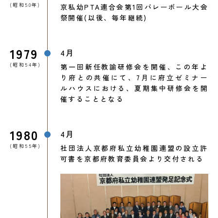
(昭和50年)
京私幼PTA連合会第1回バレーボール大会
祭開催(以後、毎年継続)
1979
4月
(昭和54年)
第一回新任教諭研修会を開催、この年よ
り府との共催にて、7月に府立ゼミナー
ルハウスにおける、夏期集中研修会を開
催することとなる
1980
4月
(昭和55年)
社団法人京都府私立幼稚園連盟の設立許
可書を京都府教育委員会より交付される