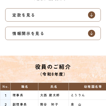
定款を見る
情報開示を見る
役員のご紹介
（令和8年度）
No.
職名
氏名
幼稚園名等
1
理事長
大西 建太郎
とうりん
2
副理事長
熊谷 知子
泉 山