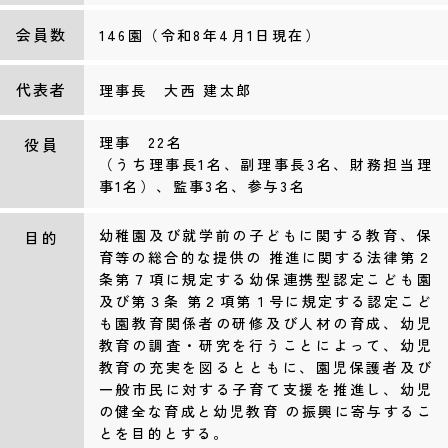
会員数
146園（令和8年4月1日現在）
代表者
理事長 大西 建太郎
理事 22名
役員
（うち理事長1名、副理事長3名、財務担当理
事1名）、監事3名、参与3名
幼稚園及び就学前の子どもに関する教育、保
目的
育等の総合的な提供の 推進に関する法律第２
条第７項に規定する幼保連携型認定こども園
及び第３条 第２項第１号に規定する認定こど
も園教育関係者の研修及び人材の育成、幼児
教育の調査・研究を行うことによって、幼児
教育の充実を図るとともに、園児保護者及び
一般市民に対する子育て支援を推進し、幼児
の健全な育成と幼児教育 の振興に寄与するこ
とを目的とする。