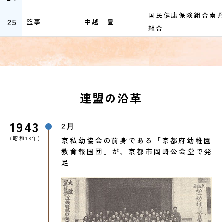
国民健康保険組合南
25
監事
中越 豊
組合
連盟の沿革
1943
2月
(昭和18年)
京私幼協会の前身である「京都府幼稚園
教育報国団」が、京都市岡崎公会堂で発
足