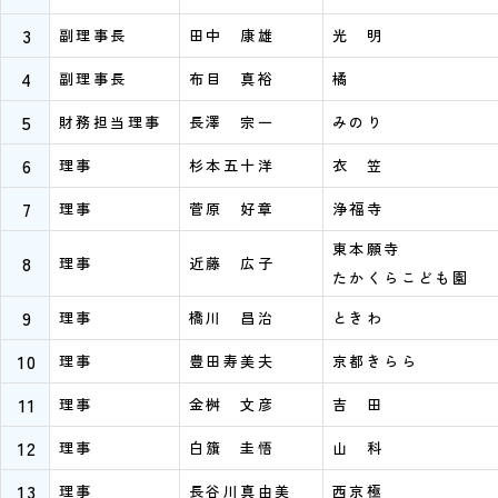
3
副理事長
田中 康雄
光 明
4
副理事長
布目 真裕
橘
5
財務担当理事
長澤 宗一
みのり
6
理事
杉本五十洋
衣 笠
7
理事
菅原 好章
浄福寺
東本願寺
8
理事
近藤 広子
たかくらこども園
9
理事
橋川 昌治
ときわ
10
理事
豊田寿美夫
京都きらら
11
理事
金桝 文彦
吉 田
12
理事
白籏 圭悟
山 科
13
理事
長谷川真由美
西京極